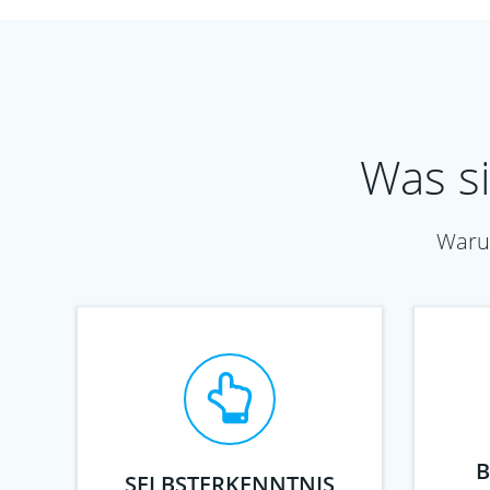
Was si
Warum
B
SELBSTERKENNTNIS