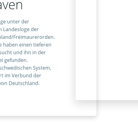
aven
oge unter der
n Landesloge der
hland/Freimaurerorden.
e haben einen tieferen
sucht und ihn in der
ei gefunden.
 schwedischen System,
art im Verbund der
von Deutschland.